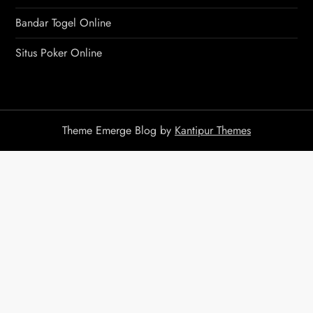
Bandar Togel Online
Situs Poker Online
Theme Emerge Blog by
Kantipur Themes