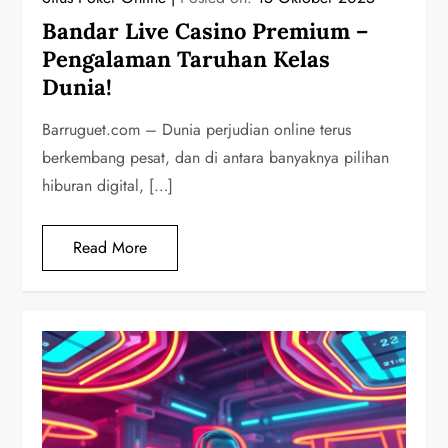
Bandar Live Casino Premium –
Pengalaman Taruhan Kelas
Dunia!
Barruguet.com – Dunia perjudian online terus
berkembang pesat, dan di antara banyaknya pilihan
hiburan digital, […]
Read More