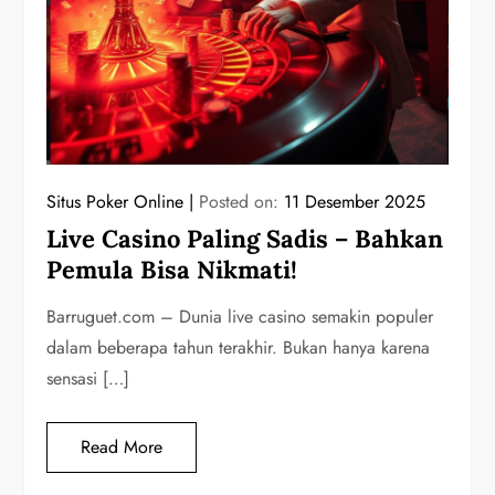
Situs Poker Online
Posted on:
11 Desember 2025
Live Casino Paling Sadis – Bahkan
Pemula Bisa Nikmati!
Barruguet.com – Dunia live casino semakin populer
dalam beberapa tahun terakhir. Bukan hanya karena
sensasi […]
Read More