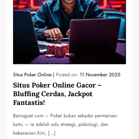
Situs Poker Online
Posted on:
11 November 2025
Situs Poker Online Gacor –
Bluffing Cerdas, Jackpot
Fantastis!
Barruguet.com – Poker bukan sekadar permainan
kartu — ia adalah adu strategi, psikologi, dan
keberanian.Kini, […]