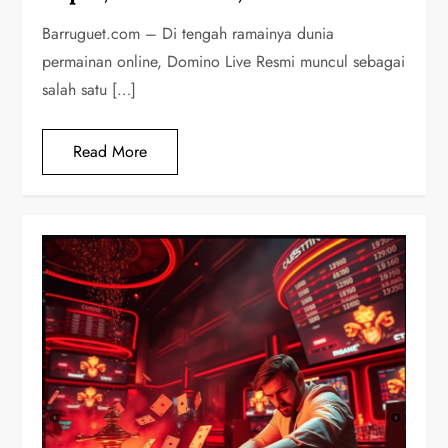
Barruguet.com – Di tengah ramainya dunia
permainan online, Domino Live Resmi muncul sebagai
salah satu […]
Read More