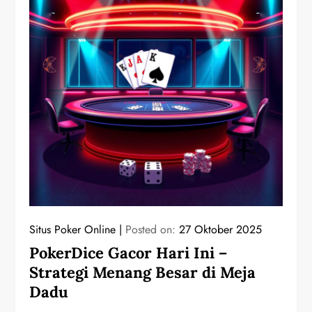
Situs Poker Online
Posted on:
27 Oktober 2025
PokerDice Gacor Hari Ini –
Strategi Menang Besar di Meja
Dadu