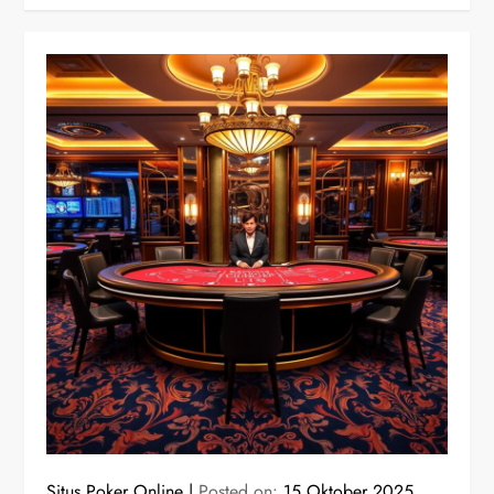
Situs Poker Online
Posted on:
15 Oktober 2025