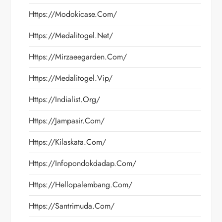
Https://modokicase.com/
Https://medalitogel.net/
Https://mirzaeegarden.com/
Https://medalitogel.vip/
Https://indialist.org/
Https://jampasir.com/
Https://kilaskata.com/
Https://infopondokdadap.com/
Https://hellopalembang.com/
Https://santrimuda.com/