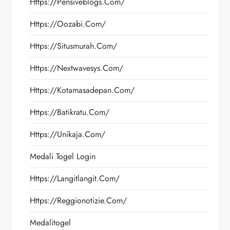
Https://pensiveblogs.com/
Https://oozabi.com/
Https://situsmurah.com/
Https://nextwavesys.com/
Https://kotamasadepan.com/
Https://batikratu.com/
Https://unikaja.com/
Medali Togel Login
Https://langitlangit.com/
Https://reggionotizie.com/
Medalitogel