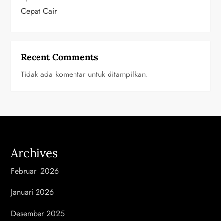
Cepat Cair
Recent Comments
Tidak ada komentar untuk ditampilkan.
Archives
Februari 2026
Januari 2026
Desember 2025