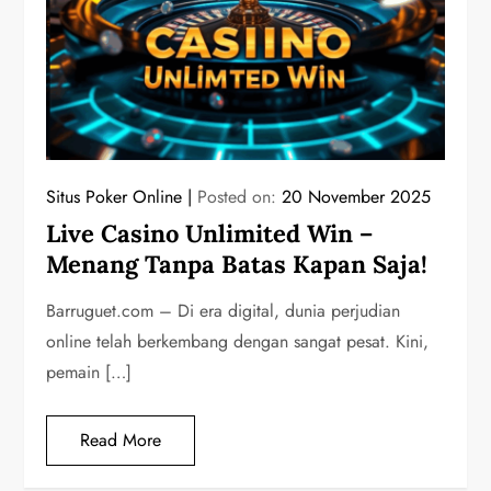
Situs Poker Online
Posted on:
20 November 2025
Live Casino Unlimited Win –
Menang Tanpa Batas Kapan Saja!
Barruguet.com – Di era digital, dunia perjudian
online telah berkembang dengan sangat pesat. Kini,
pemain […]
Read More