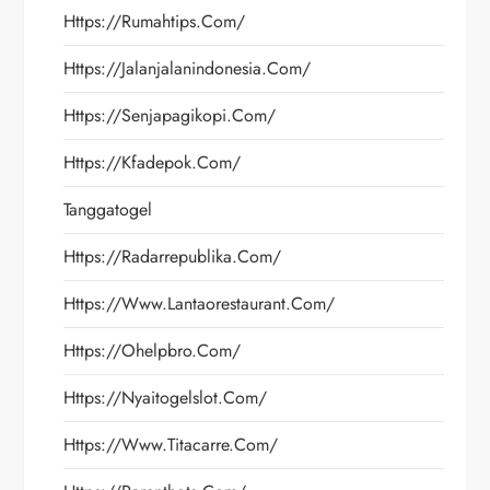
Https://rumahtips.com/
Https://jalanjalanindonesia.com/
Https://senjapagikopi.com/
Https://kfadepok.com/
Tanggatogel
Https://radarrepublika.com/
Https://www.lantaorestaurant.com/
Https://ohelpbro.com/
Https://nyaitogelslot.com/
Https://www.titacarre.com/