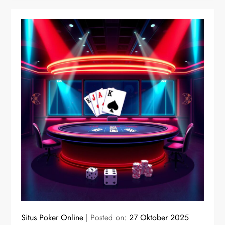
Situs Poker Online
Posted on:
27 Oktober 2025