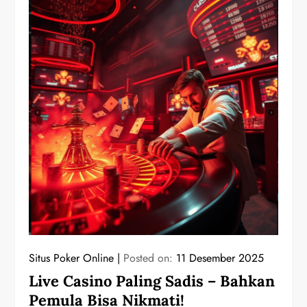
Situs Poker Online
Posted on:
11 Desember 2025
Live Casino Paling Sadis – Bahkan
Pemula Bisa Nikmati!