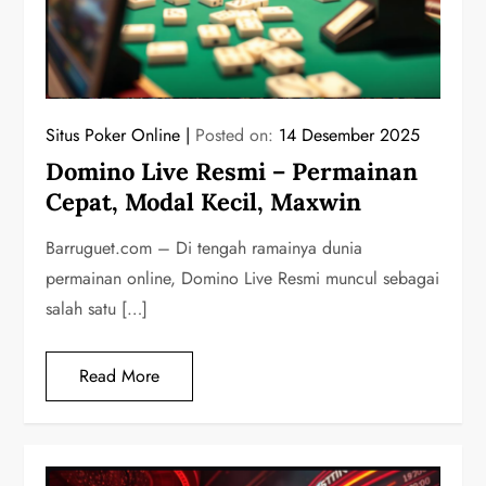
Situs Poker Online
Posted on:
14 Desember 2025
Domino Live Resmi – Permainan
Cepat, Modal Kecil, Maxwin
Barruguet.com – Di tengah ramainya dunia
permainan online, Domino Live Resmi muncul sebagai
salah satu […]
Read More