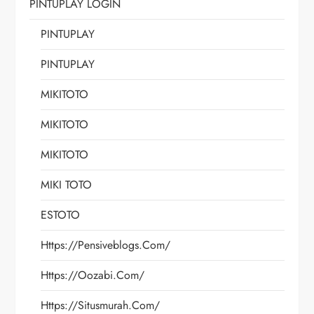
PINTUPLAY LOGIN
PINTUPLAY
PINTUPLAY
MIKITOTO
MIKITOTO
MIKITOTO
MIKI TOTO
ESTOTO
Https://pensiveblogs.com/
Https://oozabi.com/
Https://situsmurah.com/