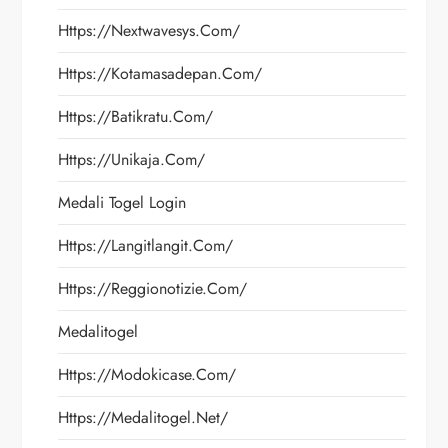
Https://nextwavesys.com/
Https://kotamasadepan.com/
Https://batikratu.com/
Https://unikaja.com/
Medali Togel Login
Https://langitlangit.com/
Https://reggionotizie.com/
Medalitogel
Https://modokicase.com/
Https://medalitogel.net/