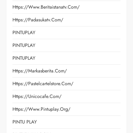
Https://www.beritaistanatv.com/
Https://padasukatv.com/
PINTUPLAY
PINTUPLAY
PINTUPLAY
Https://markasberita.com/
Https://pastelcartelstore.com/
Https://unicocafe.com/
Https://www.pintuplay.org/
PINTU PLAY