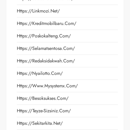
Https://linkmozi.net/
Https://kreditmobilbaru.com/
Https://poskokalteng.com/
Https://selamatsentosa.com/
Https://redaksidakwah.com/
Https://nyailotto.com/
Https://www.mysystemx.com/
Https://besoksukses.com/
Https://teyze-Sizsiniz.com/
Https://sekitarkita.net/