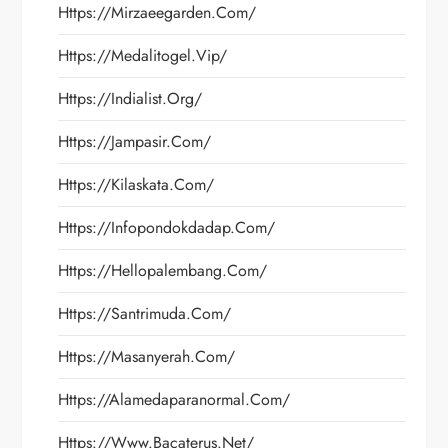
Https://mirzaeegarden.com/
Https://medalitogel.vip/
Https://indialist.org/
Https://jampasir.com/
Https://kilaskata.com/
Https://infopondokdadap.com/
Https://hellopalembang.com/
Https://santrimuda.com/
Https://masanyerah.com/
Https://alamedaparanormal.com/
Https://www.bacaterus.net/