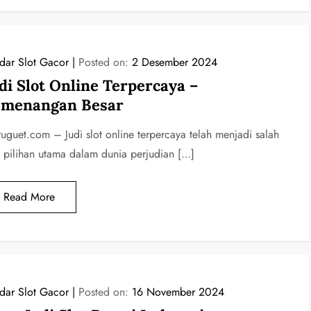
dar Slot Gacor
Posted on:
2 Desember 2024
di Slot Online Terpercaya –
menangan Besar
ruguet.com – Judi slot online terpercaya telah menjadi salah
u pilihan utama dalam dunia perjudian […]
Read More
dar Slot Gacor
Posted on:
16 November 2024