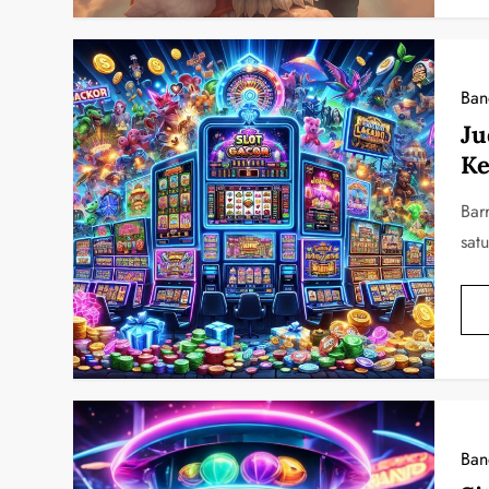
Ban
Ju
Ke
Bar
sat
Ban