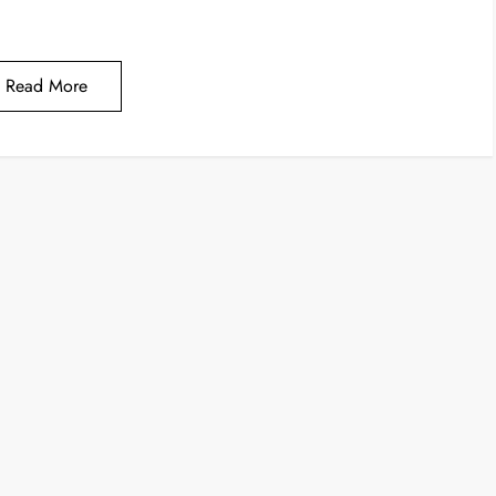
Read More