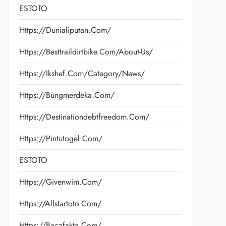
ESTOTO
Https://dunialiputan.com/
Https://besttraildirtbike.com/about-Us/
Https://ikshef.com/category/news/
Https://bungmerdeka.com/
Https://destinationdebtfreedom.com/
Https://pintutogel.com/
ESTOTO
Https://givenwim.com/
Https://allstartoto.com/
Https://bacafakta.com/