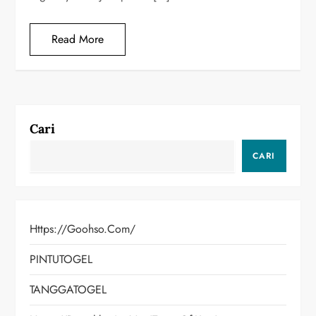
Read More
Cari
CARI
Https://goohso.com/
PINTUTOGEL
TANGGATOGEL