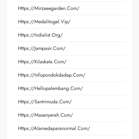
Https://mirzaeegarden.com/
Https://medalitogel.vip/
Https://indialist.org/
Https://jampasir.com/
Https://kilaskata.com/
Https://infopondokdadap.com/
Https://hellopalembang.com/
Https://santrimuda.com/
Https://masanyerah.com/
Https://alamedaparanormal.com/