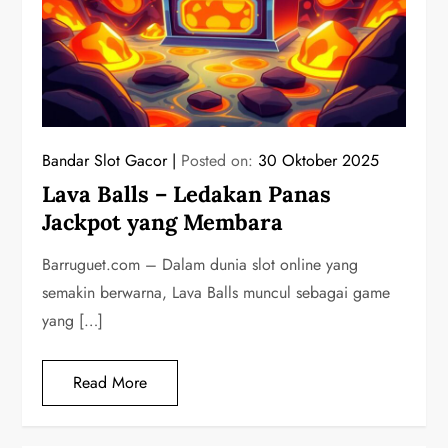
Bandar Slot Gacor
Posted on:
30 Oktober 2025
Lava Balls – Ledakan Panas
Jackpot yang Membara
Barruguet.com – Dalam dunia slot online yang
semakin berwarna, Lava Balls muncul sebagai game
yang […]
Read More