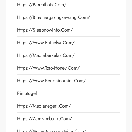
Https://parenthots.com/
Https://binamargasingkawang.com/
Https://sleepnowinfo.com/
Https://www.ratuelsa.com/
Https://mediaberkelas.com/
Https://www.toto-Honey.com/
Https://www.bertonicornici.com/
Pintutogel
Https://medianegeri.com/
Https://zamzambatik.com/
Https://www.angkamatajitu.com/