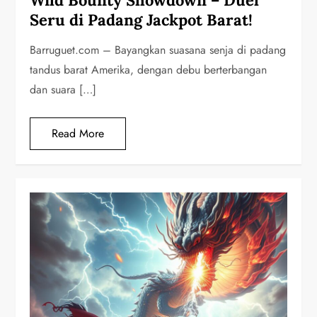
Seru di Padang Jackpot Barat!
Barruguet.com – Bayangkan suasana senja di padang
tandus barat Amerika, dengan debu berterbangan
dan suara […]
Read More