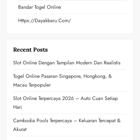
Bandar Togel Online
Https://dayakbaru.com/
Recent Posts
Slot Online Dengan Tampilan Modern Dan Realistis
Togel Online Pasaran Singapore, Hongkong, &
Macau Terpopuler
Slot Online Terpercaya 2026 – Auto Cuan Setiap
Hari
Cambodia Pools Terpercaya – Keluaran Tercepat &
Akurat