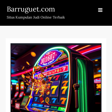
Skip
Barruguet.com
to
content
Situs Kumpulan Judi Online Terbaik