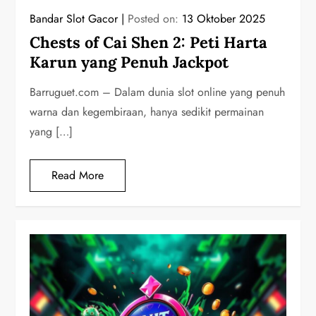
Bandar Slot Gacor
Posted on:
13 Oktober 2025
Chests of Cai Shen 2: Peti Harta
Karun yang Penuh Jackpot
Barruguet.com – Dalam dunia slot online yang penuh
warna dan kegembiraan, hanya sedikit permainan
yang […]
Read More