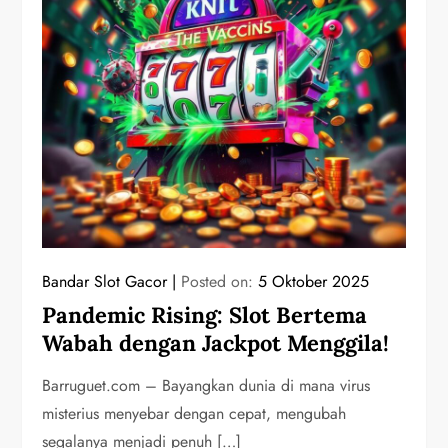
Bandar Slot Gacor
Posted on:
5 Oktober 2025
Pandemic Rising: Slot Bertema
Wabah dengan Jackpot Menggila!
Barruguet.com – Bayangkan dunia di mana virus
misterius menyebar dengan cepat, mengubah
segalanya menjadi penuh […]