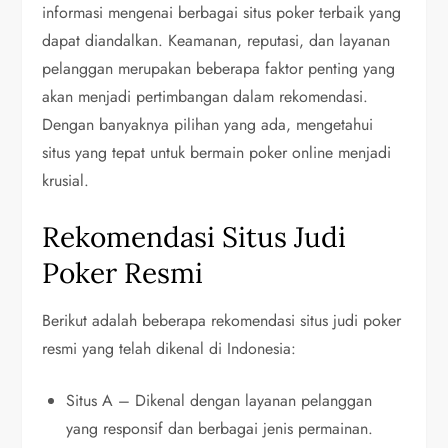
informasi mengenai berbagai situs poker terbaik yang
dapat diandalkan. Keamanan, reputasi, dan layanan
pelanggan merupakan beberapa faktor penting yang
akan menjadi pertimbangan dalam rekomendasi.
Dengan banyaknya pilihan yang ada, mengetahui
situs yang tepat untuk bermain poker online menjadi
krusial.
Rekomendasi Situs Judi
Poker Resmi
Berikut adalah beberapa rekomendasi situs judi poker
resmi yang telah dikenal di Indonesia:
Situs A – Dikenal dengan layanan pelanggan
yang responsif dan berbagai jenis permainan.