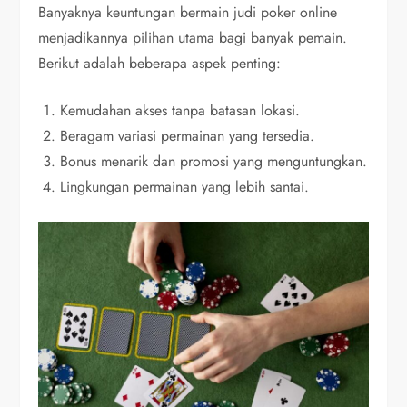
Banyaknya keuntungan bermain judi poker online
menjadikannya pilihan utama bagi banyak pemain.
Berikut adalah beberapa aspek penting:
Kemudahan akses tanpa batasan lokasi.
Beragam variasi permainan yang tersedia.
Bonus menarik dan promosi yang menguntungkan.
Lingkungan permainan yang lebih santai.