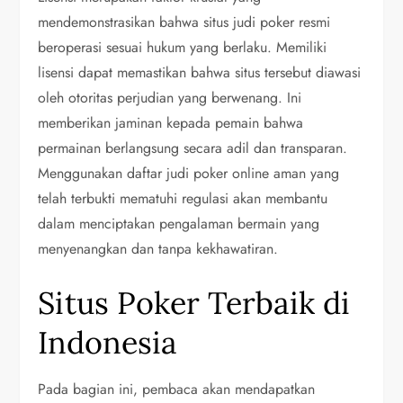
mendemonstrasikan bahwa situs judi poker resmi
beroperasi sesuai hukum yang berlaku. Memiliki
lisensi dapat memastikan bahwa situs tersebut diawasi
oleh otoritas perjudian yang berwenang. Ini
memberikan jaminan kepada pemain bahwa
permainan berlangsung secara adil dan transparan.
Menggunakan daftar judi poker online aman yang
telah terbukti mematuhi regulasi akan membantu
dalam menciptakan pengalaman bermain yang
menyenangkan dan tanpa kekhawatiran.
Situs Poker Terbaik di
Indonesia
Pada bagian ini, pembaca akan mendapatkan