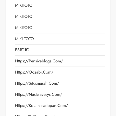
MIKITOTO
MIKITOTO
MIKITOTO
MIKI TOTO
ESTOTO
Https://pensiveblogs.com/
Https://oozabi.com/
Https://situsmurah.com/
Https://nextwavesys.com/
Https://kotamasadepan.com/