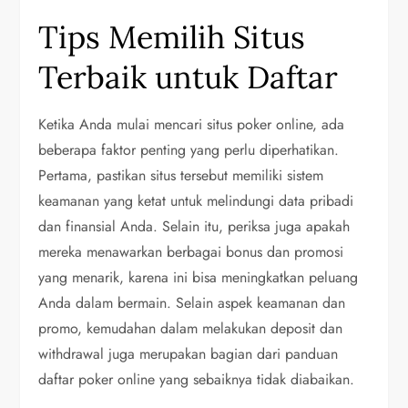
Tips Memilih Situs
Terbaik untuk Daftar
Ketika Anda mulai mencari situs poker online, ada
beberapa faktor penting yang perlu diperhatikan.
Pertama, pastikan situs tersebut memiliki sistem
keamanan yang ketat untuk melindungi data pribadi
dan finansial Anda. Selain itu, periksa juga apakah
mereka menawarkan berbagai bonus dan promosi
yang menarik, karena ini bisa meningkatkan peluang
Anda dalam bermain. Selain aspek keamanan dan
promo, kemudahan dalam melakukan deposit dan
withdrawal juga merupakan bagian dari panduan
daftar poker online yang sebaiknya tidak diabaikan.