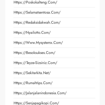
Https://poskokalteng.com/
Https://selamatsentosa.com/
Https://redaksidakwah.com/
Https://nyailotto.com/
Https://www.mysystemx.com/
Https://besoksukses.com/
Https://teyze-Sizsiniz.com/
Https://sekitarkita.net/
Https://rumahtips.com/
Https://jalanjalanindonesia.com/
Https://senjapagikopi.com/