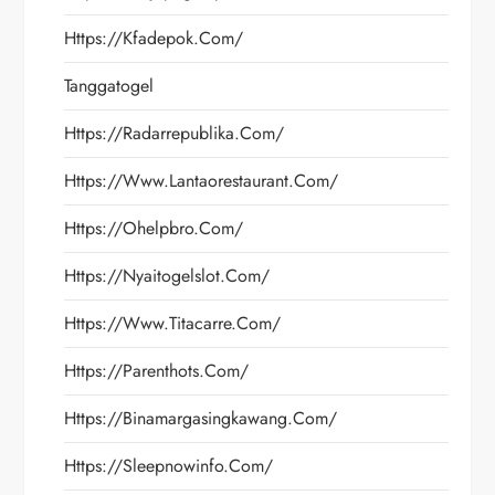
Https://kfadepok.com/
Tanggatogel
Https://radarrepublika.com/
Https://www.lantaorestaurant.com/
Https://ohelpbro.com/
Https://nyaitogelslot.com/
Https://www.titacarre.com/
Https://parenthots.com/
Https://binamargasingkawang.com/
Https://sleepnowinfo.com/