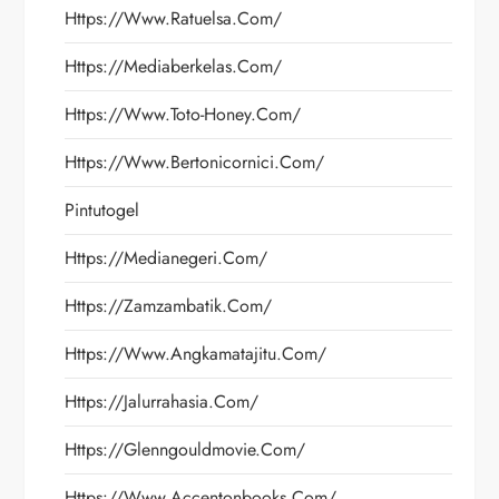
Https://www.ratuelsa.com/
Https://mediaberkelas.com/
Https://www.toto-Honey.com/
Https://www.bertonicornici.com/
Pintutogel
Https://medianegeri.com/
Https://zamzambatik.com/
Https://www.angkamatajitu.com/
Https://jalurrahasia.com/
Https://glenngouldmovie.com/
Https://www.accentonbooks.com/