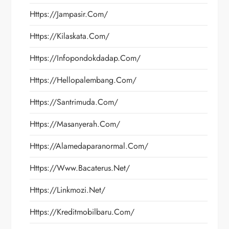
Https://jampasir.com/
Https://kilaskata.com/
Https://infopondokdadap.com/
Https://hellopalembang.com/
Https://santrimuda.com/
Https://masanyerah.com/
Https://alamedaparanormal.com/
Https://www.bacaterus.net/
Https://linkmozi.net/
Https://kreditmobilbaru.com/