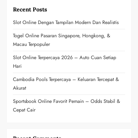
Recent Posts
Slot Online Dengan Tampilan Modern Dan Realistis
Togel Online Pasaran Singapore, Hongkong, &
Macau Terpopuler
Slot Online Terpercaya 2026 – Auto Cuan Setiap
Hari
Cambodia Pools Terpercaya – Keluaran Tercepat &
Akurat
Sportsbook Online Favorit Pemain – Odds Stabil &
Cepat Cair