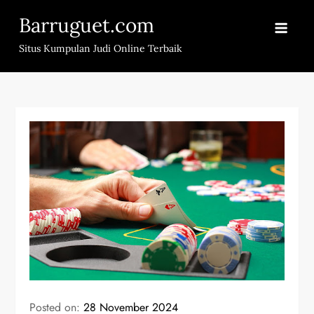
Skip
Barruguet.com
to
content
Situs Kumpulan Judi Online Terbaik
Posted on:
28 November 2024