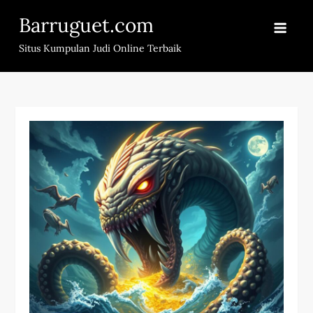
Skip
Barruguet.com
to
content
Situs Kumpulan Judi Online Terbaik