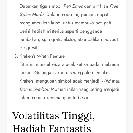
Dapatkan tiga simbol
Peti Emas
dan aktifkan
Free
Spins Mode
. Dalam mode ini, pemain dapat
mengumpulkan kunci untuk membuka peti-peti
berisi hadiah misterius seperti pengganda
tambahan, spin gratis ekstra, atau bahkan jackpot
progresif!
Kraken’s Wrath Feature
Fitur ini muncul secara acak ketika badai melanda
lautan. Gulungan akan diserang oleh tentakel
Kraken, mengubah simbol acak menjadi
Wild
atau
Bonus Symbol
. Momen inilah yang sering menjadi
jalan menuju kemenangan terbesar.
Volatilitas Tinggi,
Hadiah Fantastis