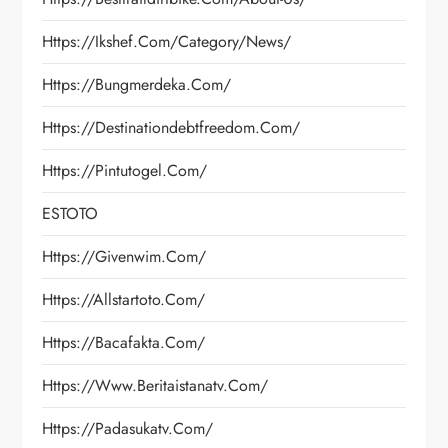
Https://ikshef.com/category/news/
Https://bungmerdeka.com/
Https://destinationdebtfreedom.com/
Https://pintutogel.com/
ESTOTO
Https://givenwim.com/
Https://allstartoto.com/
Https://bacafakta.com/
Https://www.beritaistanatv.com/
Https://padasukatv.com/