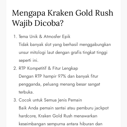
Mengapa Kraken Gold Rush
Wajib Dicoba?
Tema Unik & Atmosfer Epik
Tidak banyak slot yang berhasil menggabungkan
unsur mitologi laut dengan grafis tingkat tinggi
seperti ini.
RTP Kompetitif & Fitur Lengkap
Dengan RTP hampir 97% dan banyak fitur
pengganda, peluang menang besar sangat
terbuka.
Cocok untuk Semua Jenis Pemain
Baik Anda pemain santai atau pemburu jackpot
hardcore, Kraken Gold Rush menawarkan
keseimbangan sempurna antara hiburan dan