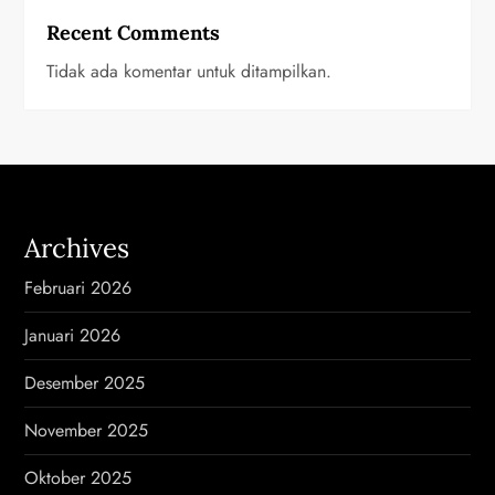
Recent Comments
Tidak ada komentar untuk ditampilkan.
Archives
Februari 2026
Januari 2026
Desember 2025
November 2025
Oktober 2025