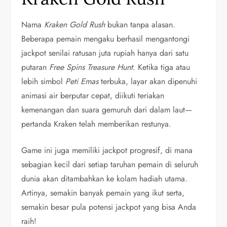
Nama
Kraken Gold Rush
bukan tanpa alasan.
Beberapa pemain mengaku berhasil mengantongi
jackpot senilai ratusan juta rupiah hanya dari satu
putaran
Free Spins Treasure Hunt
. Ketika tiga atau
lebih simbol
Peti Emas
terbuka, layar akan dipenuhi
animasi air berputar cepat, diikuti teriakan
kemenangan dan suara gemuruh dari dalam laut—
pertanda Kraken telah memberikan restunya.
Game ini juga memiliki jackpot progresif, di mana
sebagian kecil dari setiap taruhan pemain di seluruh
dunia akan ditambahkan ke kolam hadiah utama.
Artinya, semakin banyak pemain yang ikut serta,
semakin besar pula potensi jackpot yang bisa Anda
raih!