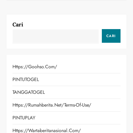
i
g
Cari
a
CARI
s
i
Https://goohso.com/
p
PINTUTOGEL
o
TANGGATOGEL
s
Https://rumahberita.net/terms-Of-Use/
PINTUPLAY
Https://wartaberitanasional.com/